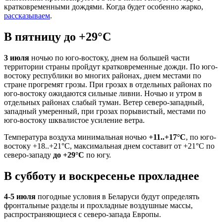
кратковременными дождями. Когда будет особенно жарко,
рассказываем
.
В пятницу до +29°С
3 июля
ночью по юго-востоку, днем на большей части
территории страны пройдут кратковременные дожди. По юго-
востоку республики во многих районах, днем местами по
стране прогремят грозы. При грозах в отдельных районах по
юго-востоку ожидаются сильные ливни. Ночью и утром в
отдельных районах слабый туман. Ветер северо-западный,
западный умеренный, при грозах порывистый, местами по
юго-востоку шквалистое усиление ветра.
Температура воздуха минимальная ночью
+11..+17°С
, по юго-
востоку +18..+21°С, максимальная днем составит от +21°С по
северо-западу
до +29°С
по югу.
В субботу и воскресенье прохладнее
4-5 июля
погодные условия в Беларуси будут определять
фронтальные разделы и прохладные воздушные массы,
распространяющиеся с северо-запада Европы.