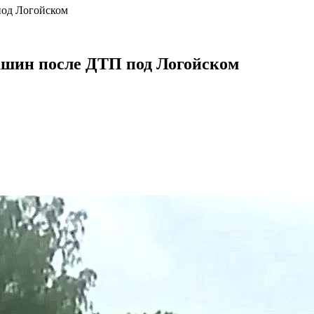
под Логойском
машин после ДТП под Логойском