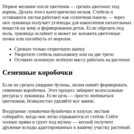
Первое желание после цветения — срезать цветонос под
корень. Делать этого категорически нельзя. Стебель и
оставшиеся листья работают как солнечная панель — через
них луковица получает углеводы для накопления питательных
веществ на зиму и формирования деток. Если обрезать под
ноль, луковица ослабнет и может не заложить цветочные
почки или погибнуть от морозов.
Срежьте только отцветшую шапку
Укоротите стебель наполовину или на две трети
Оставьте основную зелёную массу работать на растение
Семенные коробочки
Если не срезать увядшие бутоны, лилия начнёт формировать
семенные коробочки. Этот процесс забирает колоссальные
ресурсы у луковицы. Если цель — просто любоваться
цветником, безжалостно удаляйте все завязи.
Воздушные луковички-бульбочки в пазухах листьев
собирайте, когда они легко отрываются от стебля. Сейте
осенью прямо в грунт под мульчу — весной получите
дружные всходы адаптированных к вашему участку растений.