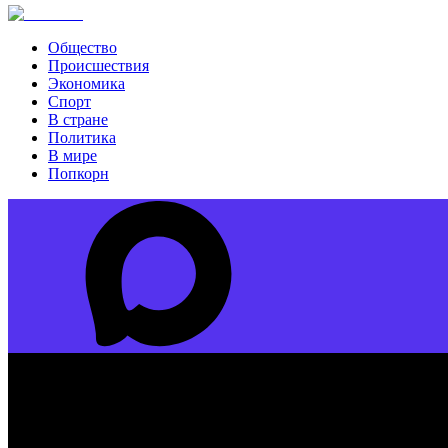
Общество
Происшествия
Экономика
Спорт
В стране
Политика
В мире
Попкорн