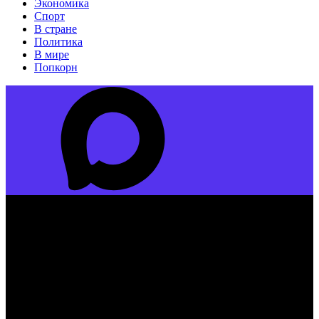
Экономика
Спорт
В стране
Политика
В мире
Попкорн