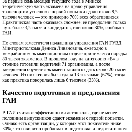
За первые семь месяцев текущего года в Минске
теоретическую часть экзамена на право управления
транспортом успешно с первой попытки сдали около 8,5
тысячи человек — это примерно 70% всех обратившихся.
Практическая часть оказалась сложнее: её преодолели только
чуть более 3,5 тысячи кандидатов, или около 30%, сообщает
ГАИ.
По словам заместителя начальника управления ГАИ ГУВД
Мингорисполкома Дениса Ливановича, ежегодно в
межрайонном экзаменационном отделе принимается порядка
80 тысяч экзаменов. В прошлом году на категорию «B» в
столице готовили водителей 71 организация, а после
завершения обучения экзамен пытались сдать около 20 тысяч
человек. Из них теория была сдана 13 тысячами (67%), тогда
как практика покорилась лишь 6 тысячам (33%).
Качество подготовки и предложения
ГАИ
В ГАИ считают эффективными автошколы, где не менее
половины выпускников сдают экзамены с первой попытки.
Однако есть организации, у которых этот показатель ниже
30%, что говорит о проблемах в подготовке и недостаточном