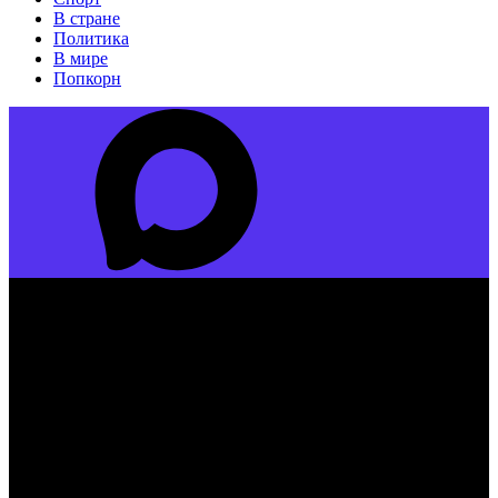
В стране
Политика
В мире
Попкорн