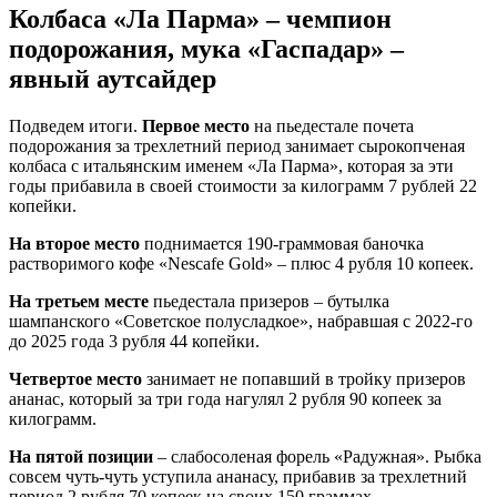
Колбаса «Ла Парма» – чемпион
подорожания, мука «Гаспадар» –
явный аутсайдер
Подведем итоги.
Первое место
на пьедестале почета
подорожания за трехлетний период занимает сырокопченая
колбаса с итальянским именем «Ла Парма», которая за эти
годы прибавила в своей стоимости за килограмм 7 рублей 22
копейки.
На второе место
поднимается 190-граммовая баночка
растворимого кофе «Nescafe Gold» – плюс 4 рубля 10 копеек.
На третьем месте
пьедестала призеров – бутылка
шампанского «Советское полусладкое», набравшая с 2022-го
до 2025 года 3 рубля 44 копейки.
Четвертое место
занимает не попавший в тройку призеров
ананас, который за три года нагулял 2 рубля 90 копеек за
килограмм.
На пятой позиции
– слабосоленая форель «Радужная». Рыбка
совсем чуть-чуть уступила ананасу, прибавив за трехлетний
период 2 рубля 70 копеек на своих 150 граммах.