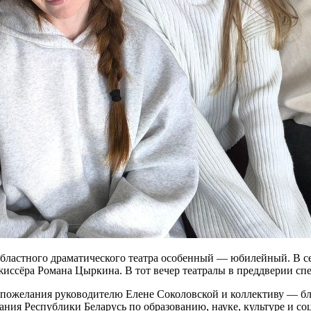
о областного драматического театра особенный — юбилейный. В
ежиссёра Романа Цыркина. В тот вечер театралы в преддверии с
е пожелания руководителю Елене Соколовской и коллективу — бл
ия Республики Беларусь по образованию, науке, культуре и со