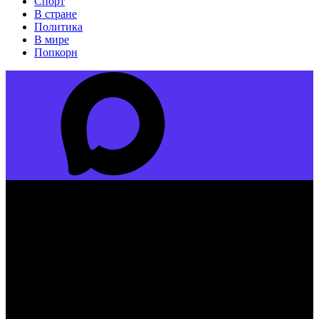
Спорт
В стране
Политика
В мире
Попкорн