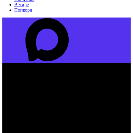
В мире
Попкорн