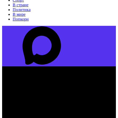
Спорт
В стране
Политика
В мире
Попкорн