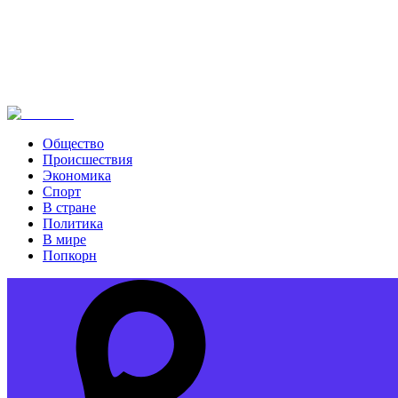
Общество
Происшествия
Экономика
Спорт
В стране
Политика
В мире
Попкорн