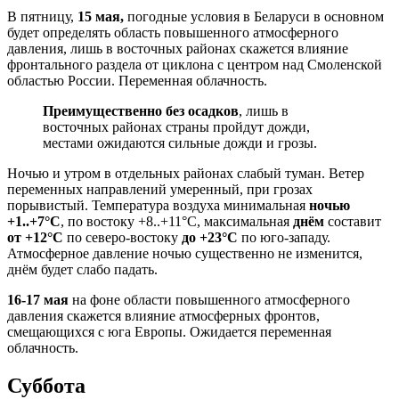
В пятницу,
15 мая,
погодные условия в Беларуси в основном
будет определять область повышенного атмосферного
давления, лишь в восточных районах скажется влияние
фронтального раздела от циклона с центром над Смоленской
областью России. Переменная облачность.
Преимущественно без осадков
, лишь в
восточных районах страны пройдут дожди,
местами ожидаются сильные дожди и грозы.
Ночью и утром в отдельных районах слабый туман. Ветер
переменных направлений умеренный, при грозах
порывистый. Температура воздуха минимальная
ночью
+1..+7°С
, по востоку +8..+11°С, максимальная
днём
составит
от +12°С
по северо-востоку
до +23°С
по юго-западу.
Атмосферное давление ночью существенно не изменится,
днём будет слабо падать.
16-17 мая
на фоне области повышенного атмосферного
давления скажется влияние атмосферных фронтов,
смещающихся с юга Европы. Ожидается переменная
облачность.
Суббота