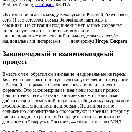
Berliner Zeitung,
сообщает
БЕЛТА.
«Взаимозависимость между Беларусью и Россией, безусловно,
есть. И это естественно: мы ближайшие партнеры и
союзники. Но ситуации подчинения нет. Минск сохраняет
полный суверенитет в принятии внутри- и
внешнеполитических решений и руководствуется сугубо
национальными интересами», — подчеркнул
Игорь Секрета
.
Закономерный и взаимовыгодный
процесс
Вместе с тем, обратил он внимание, национальные интересы
Беларуси включают и поступательное углубление интеграции
с Россией — в рамках Союзного государства и в других
форматах. Это закономерный и взаимовыгодный процесс.
Наши страны тесно связаны многовековыми традициями
добрососедства, взаимной поддержки, общими культурными и
духовно-нравственными ценностями. На данном этапе
сближению дополнительно способствуют и военная истерия у
наших западных границ, и беспрецедентное санкционное
давление на Беларусь и Россию», — сказал замглавы МИД.
Ответ Беларуси и России на это, по его словам, лежит в