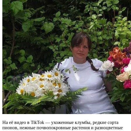
На её видео в TikTok — ухоженные клумбы, редкие сорта
пионов, нежные почвопокровные растения и разноцветные