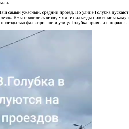
зали:
аш самый ужасный, средний проезд. По улице Голубка пускают р
ылезло. Ямы появились везде, хотя те подъезды подсыпаны каму
ы проезды заасфальтировали и улицу Голубка привели в порядок.