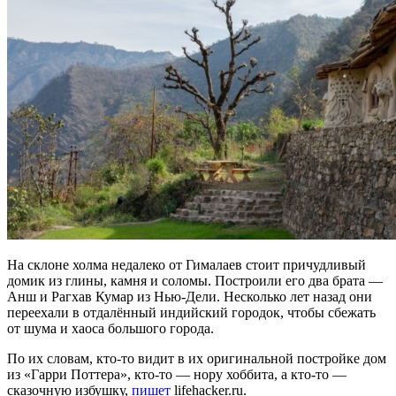
На склоне холма недалеко от Гималаев стоит причудливый
домик из глины, камня и соломы. Построили его два брата —
Анш и Рагхав Кумар из Нью-Дели. Несколько лет назад они
переехали в отдалённый индийский городок, чтобы сбежать
от шума и хаоса большого города.
По их словам, кто-то видит в их оригинальной постройке дом
из «Гарри Поттера», кто-то — нору хоббита, а кто-то —
сказочную избушку,
пишет
lifehacker.ru.