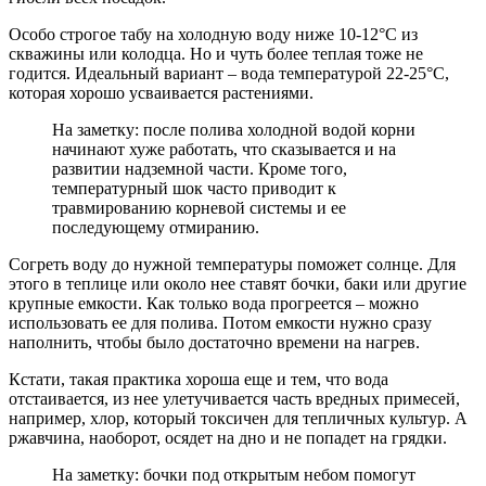
Особо строгое табу на холодную воду ниже 10-12°C из
скважины или колодца. Но и чуть более теплая тоже не
годится. Идеальный вариант – вода температурой 22-25°C,
которая хорошо усваивается растениями.
На заметку: после полива холодной водой корни
начинают хуже работать, что сказывается и на
развитии надземной части. Кроме того,
температурный шок часто приводит к
травмированию корневой системы и ее
последующему отмиранию.
Согреть воду до нужной температуры поможет солнце. Для
этого в теплице или около нее ставят бочки, баки или другие
крупные емкости. Как только вода прогреется – можно
использовать ее для полива. Потом емкости нужно сразу
наполнить, чтобы было достаточно времени на нагрев.
Кстати, такая практика хороша еще и тем, что вода
отстаивается, из нее улетучивается часть вредных примесей,
например, хлор, который токсичен для тепличных культур. А
ржавчина, наоборот, осядет на дно и не попадет на грядки.
На заметку: бочки под открытым небом помогут