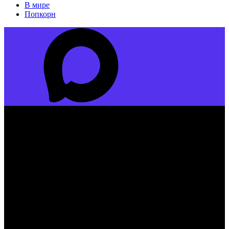
В мире
Попкорн