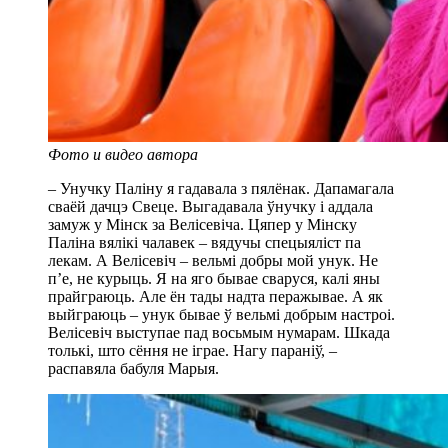
Фото и видео автора
– Унучку Паліну я гадавала з пялёнак. Дапамагала
сваёй дачцэ Свеце. Выгадавала ўнучку і аддала
замуж у Мінск за Велісевіча. Цяпер у Мінску
Паліна вялікі чалавек – вядучы спецыяліст па
лекам. А Велісевіч – вельмі добры мой унук. Не
п’е, не курыць. Я на яго бывае сваруся, калі яны
прайграюць. Але ён тады надта перажывае. А як
выйграюць – унук бывае ў вельмі добрым настроі.
Велісевіч выступае пад восьмым нумарам. Шкада
толькі, што сёння не іграе. Нагу параніў, –
распавяла бабуля Марыя.