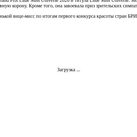
and Prix Little Miss Universe 2026 и титула Little Miss Univers
ную корону. Кроме того, она завоевала приз зрительских симпат
ленькой вице-мисс по итогам первого конкурса красоты стран БР
Загрузка ...