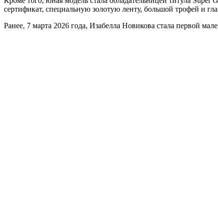
Кроме того, юная модель стала обладательницей титула Super Gr
сертификат, специальную золотую ленту, большой трофей и глав
Ранее, 7 марта 2026 года, Изабелла Новикова стала первой ма