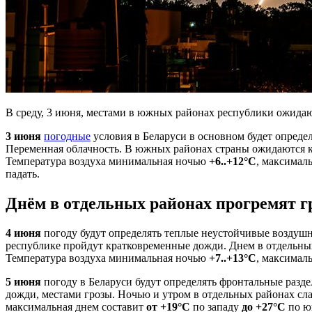
В среду, 3 июня, местами в южных районах республики ожида
3 июня
погодные
условия в Беларуси в основном будет опред
Переменная облачность. В южных районах страны ожидаются 
Температура воздуха минимальная ночью
+6..+12°С
, максимал
падать.
Днём в отдельных районах прогремят г
4 июня
погоду будут определять теплые неустойчивые воздушн
республике пройдут кратковременные дожди. Днем в отдельны
Температура воздуха минимальная ночью
+7..+13°С
, максимал
5 июня
погоду в Беларуси будут определять фронтальные раз
дожди, местами грозы. Ночью и утром в отдельных районах с
максимальная днем составит
от +19°С
по западу
до +27°С
по юг