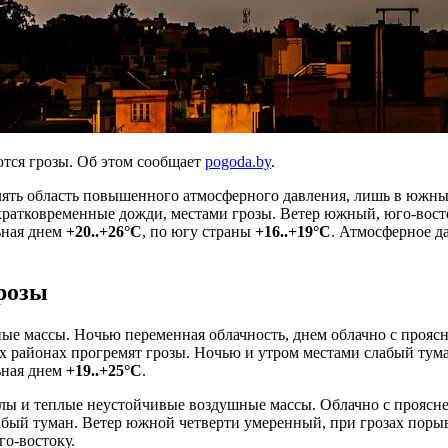
ются грозы. Об этом сообщает
pogoda.by
.
елять область повышенного атмосферного давления, лишь в южн
кратковременные дожди, местами грозы. Ветер южный, юго-вос
ьная днем
+20..+26°С
, по югу страны
+16..+19°С
. Атмосферное д
розы
ые массы. Ночью переменная облачность, днем облачно с прояс
х районах прогремят грозы. Ночью и утром местами слабый тум
ьная днем
+19..+25°С
.
делы и теплые неустойчивые воздушные массы. Облачно с прояс
лабый туман. Ветер южной четверти умеренный, при грозах пор
о-востоку.