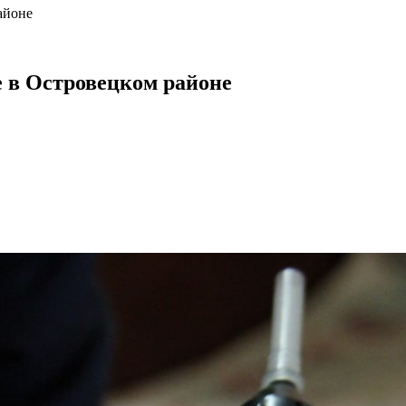
айоне
е в Островецком районе