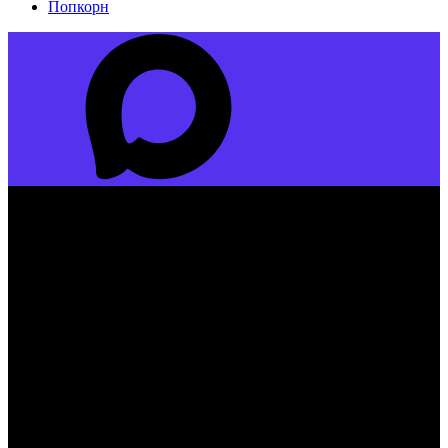
Попкорн