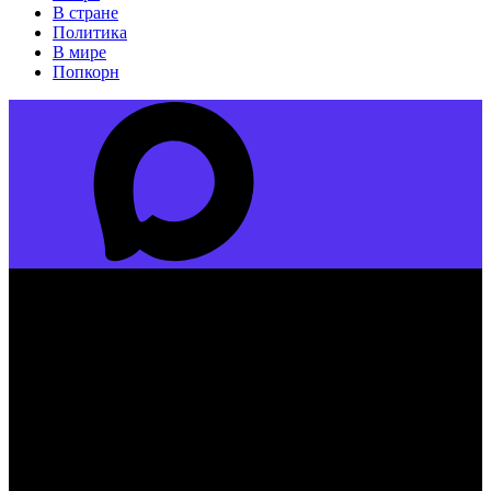
В стране
Политика
В мире
Попкорн