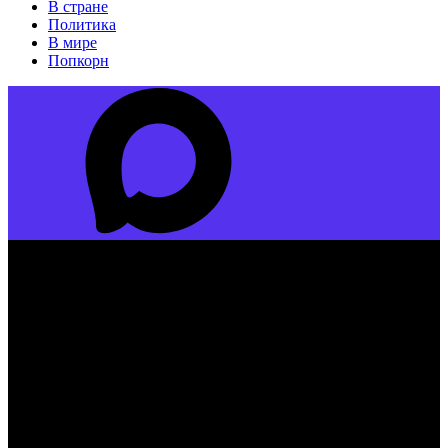
В стране
Политика
В мире
Попкорн