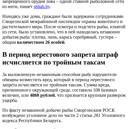
запрещенного орудия лова – одной ставной рыболовной сети
из нити, пишет
shliah.by
.
Находясь уже дома, граждане были задержаны сотрудниками
Сморгонской межрайонной инспекции охраны животного и
растительного мира. После осмотра и подсчета рыбы, изъятой
из сети, было установлено, что в ней находилась незаконно
добытая рыба: плотва, линь, карась серебряный, густера –
общим
количеством 26 особей
.
В период нерестового запрета штраф
исчисляется по тройным таксам
За выловленную незаконным способом рыбу нарушители
обязаны возместить вред, который в период нерестового
запрета исчисляется по тройным таксам. Сумма вреда,
причиненного окружающей среде, составила 108 базовых
величин, или
4860 рублей
, что признается крупным размером
ущерба.
По факту незаконной добычи рыбы Сморгонским РОСК
возбуждено уголовное дело по части 2 статьи 281 Уголовного
кодекса Республики Беларусь.