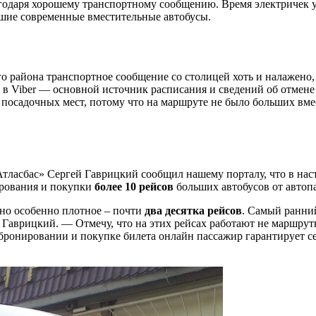
агодаря хорошему транспортному сообщению. Время электричек 
ьшие современные вместительные автобусы.
 района транспортное сообщение со столицей хоть и налажено,
а в Viber — основной источник расписания и сведений об отмен
 посадочных мест, потому что на маршруте не было больших вме
Атласбас» Сергей Гаврицкий сообщил нашему порталу, что в н
ирования и покупки
более 10 рейсов
больших автобусов от автоп
оно особенно плотное – почти
два десятка рейсов
. Самый ранний
й Гаврицкий. — Отмечу, что на этих рейсах работают не маршрут
 бронировании и покупке билета онлайн пассажир гарантирует себ