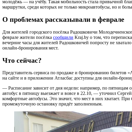
молодёжь — на учёбу. Такая мобильность стала привычной бл
маршрутки, среди которых не только микроавтобусы, но и бол
О проблемах рассказывали в феврале
Для жителей городского посёлка Радошковичи Молодечненского
феврале жители посёлка
сообщили
Kraj.by о том, что переписк
вечерние часы для жителей Радошковичей попросту не хватало
онлайн-бронирования мест.
Что сейчас?
Представитель сервиса по продаже и бронированию билетов «
на сайте и в приложении Атласбас доступны для онлайн-брон
— Расписание зависит от дня недели: например, по пятницам 
автобус в пятницу выезжает и вовсе в 22.10, — уточнил Серге
комфортные автобусы. Это значит, что мест в них хватает. При
промежуточную остановку придёт заполненным.