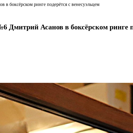
 в боксёрском ринге подерётся с венесуэльцем
 Дмитрий Асанов в боксёрском ринге п