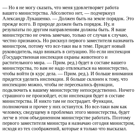
— Но я не могу сказать, что меня удовлетворяет работа
вашего министерства. Абсолютно нет, — подчеркнул
Александр Лукашенко. — Должен быть на земле порядок. Это
прежде всего. В природе должен быть порядок. Ну, и
результаты по другим направлениям должны быть. Я ваше
министерство не очень замечаю, только от случая к случаю,
честно признаюсь. Но рискнул первого заместителя назначить
министром, потому что все-таки вы в теме. Придет новый
руководитель, надо вникать в ситуацию. Но если инспекция
(Государственная инспекция охраны животного и
растительного мира. — Прим. ред.) будет в составе вашего
министерства, то вам не надо отвлекаться на министерство,
чтобы войти (в курс дела. — Прим. ред.). И больше внимания
придется уделить инспекции. Я больше склонен к тому, что
инспекцию можно, чтобы не пересекались функции,
подключить к вашему министерству непосредственно. Ничего
страшного не произойдет, если инспекция будет в составе
министерства. И никто там не пострадает. Функции,
полномочия и прочее у них останутся. Но все-таки вам как
человеку, сведущему в проблемах этого министерства, будет
легче в этом объединенном министерстве работать. Поэтому
первого заместителя министра я назначаю сегодня министром,
исходя из тех соображений, которые я только что высказал.