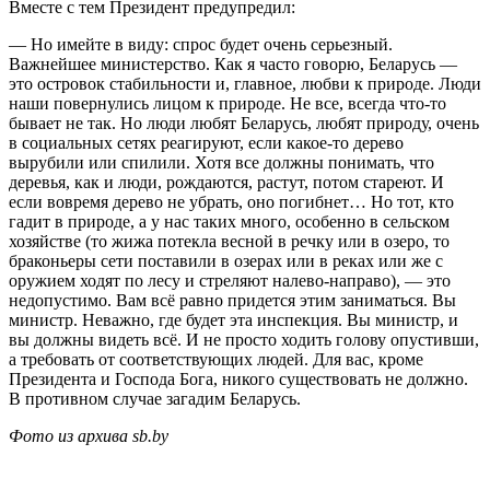
Вместе с тем Президент предупредил:
— Но имейте в виду: спрос будет очень серьезный.
Важнейшее министерство. Как я часто говорю, Беларусь —
это островок стабильности и, главное, любви к природе. Люди
наши повернулись лицом к природе. Не все, всегда что-то
бывает не так. Но люди любят Беларусь, любят природу, очень
в социальных сетях реагируют, если какое-то дерево
вырубили или спилили. Хотя все должны понимать, что
деревья, как и люди, рождаются, растут, потом стареют. И
если вовремя дерево не убрать, оно погибнет… Но тот, кто
гадит в природе, а у нас таких много, особенно в сельском
хозяйстве (то жижа потекла весной в речку или в озеро, то
браконьеры сети поставили в озерах или в реках или же с
оружием ходят по лесу и стреляют налево-направо), — это
недопустимо. Вам всё равно придется этим заниматься. Вы
министр. Неважно, где будет эта инспекция. Вы министр, и
вы должны видеть всё. И не просто ходить голову опустивши,
а требовать от соответствующих людей. Для вас, кроме
Президента и Господа Бога, никого существовать не должно.
В противном случае загадим Беларусь.
Фото из архива sb.by