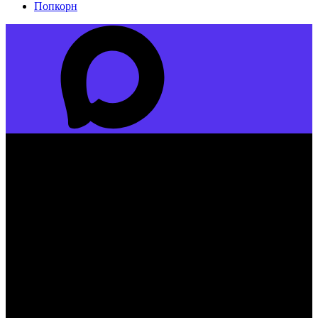
Попкорн