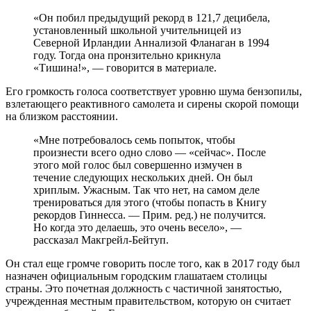
«Он побил предыдущий рекорд в 121,7 децибела,
установленный школьной учительницей из
Северной Ирландии Аннализой Фланаган в 1994
году. Тогда она пронзительно крикнула
«Тишина!», — говорится в материале.
Его громкость голоса соответствует уровню шума бензопилы,
взлетающего реактивного самолета и сирены скорой помощи
на близком расстоянии.
«Мне потребовалось семь попыток, чтобы
произнести всего одно слово — «сейчас». После
этого мой голос был совершенно измучен в
течение следующих нескольких дней. Он был
хриплым. Ужасным. Так что нет, на самом деле
тренироваться для этого (чтобы попасть в Книгу
рекордов Гиннесса. — Прим. ред.) не получится.
Но когда это делаешь, это очень весело», —
рассказал Макгрейл-Бейтуп.
Он стал еще громче говорить после того, как в 2017 году был
назначен официальным городским глашатаем столицы
страны. Это почетная должность с частичной занятостью,
учрежденная местным правительством, которую он считает