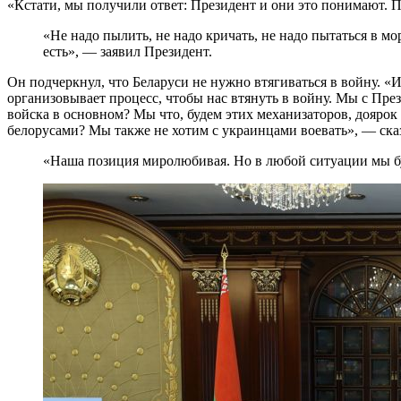
«Кстати, мы получили ответ: Президент и они это понимают. П
«Не надо пылить, не надо кричать, не надо пытаться в мо
есть», — заявил Президент.
Он подчеркнул, что Беларуси не нужно втягиваться в войну. «
организовывает процесс, чтобы нас втянуть в войну. Мы с През
войска в основном? Мы что, будем этих механизаторов, доярок 
белорусами? Мы также не хотим с украинцами воевать», — ска
«Наша позиция миролюбивая. Но в любой ситуации мы буд