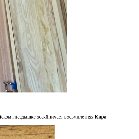
йском гнездышке хозяйничает восьмилетняя
Кира
.