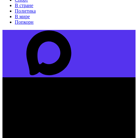
В стране
Политика
В мире
Попкорн