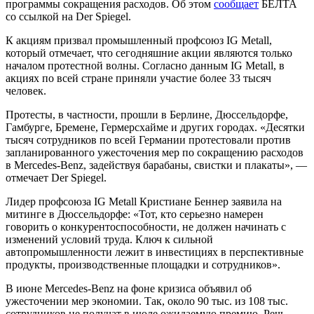
программы сокращения расходов. Об этом
сообщает
БЕЛТА
со ссылкой на Der Spiegel.
К акциям призвал промышленный профсоюз IG Metall,
который отмечает, что сегодняшние акции являются только
началом протестной волны. Согласно данным IG Metall, в
акциях по всей стране приняли участие более 33 тысяч
человек.
Протесты, в частности, прошли в Берлине, Дюссельдорфе,
Гамбурге, Бремене, Гермерсхайме и других городах. «Десятки
тысяч сотрудников по всей Германии протестовали против
запланированного ужесточения мер по сокращению расходов
в Mercedes-Benz, задействуя барабаны, свистки и плакаты», —
отмечает Der Spiegel.
Лидер профсоюза IG Metall Кристиане Беннер заявила на
митинге в Дюссельдорфе: «Тот, кто серьезно намерен
говорить о конкурентоспособности, не должен начинать с
изменений условий труда. Ключ к сильной
автопромышленности лежит в инвестициях в перспективные
продукты, производственные площадки и сотрудников».
В июне Mercedes-Benz на фоне кризиса объявил об
ужесточении мер экономии. Так, около 90 тыс. из 108 тыс.
сотрудников не получат в июле ожидаемую премию. Речь