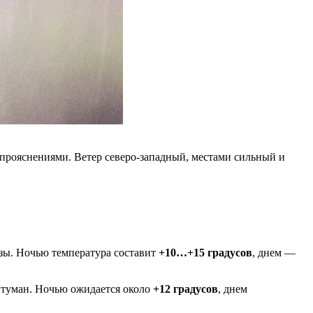
прояснениями. Ветер северо-западный, местами сильный и
зы. Ночью температура составит
+10…+15 градусов
, днем —
я туман. Ночью ожидается около
+12 градусов
, днем