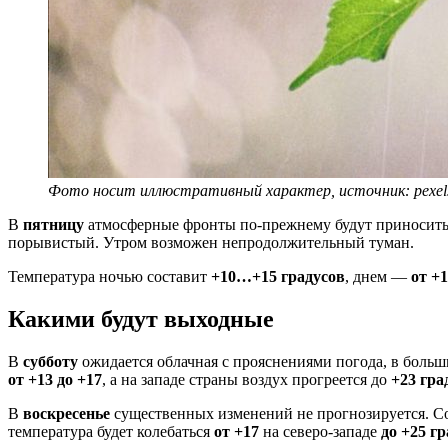
Фото носит иллюстративный характер, источник: pexel
В
пятницу
атмосферные фронты по-прежнему будут приносить 
порывистый. Утром возможен непродолжительный туман.
Температура ночью составит
+10…+15 градусов
, днем —
от +
Какими будут выходные
В
субботу
ожидается облачная с прояснениями погода, в боль
от +13 до +17
, а на западе страны воздух прогреется до
+23 гра
В
воскресенье
существенных изменений не прогнозируется. Со
температура будет колебаться
от +17
на северо-западе
до +25 г