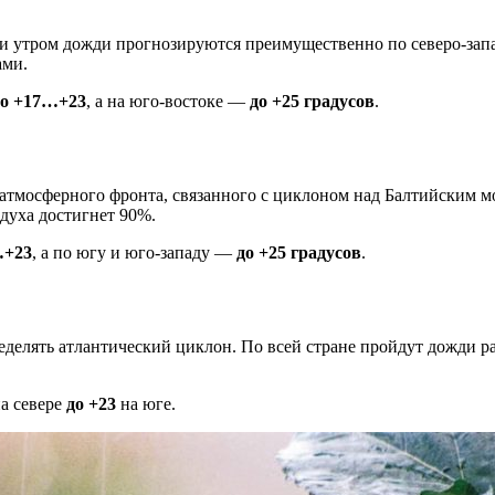
и утром дожди прогнозируются преимущественно по северо-запа
ами.
до +17…+23
, а на юго-востоке —
до +25 градусов
.
 атмосферного фронта, связанного с циклоном над Балтийским 
духа достигнет 90%.
…+23
, а по югу и юго-западу —
до +25 градусов
.
делять атлантический циклон. По всей стране пройдут дожди р
а севере
до +23
на юге.