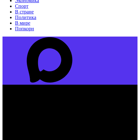
Экономика
Спорт
В стране
Политика
В мире
Попкорн