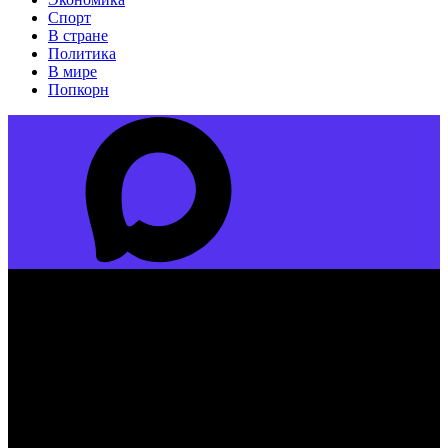
Спорт
В стране
Политика
В мире
Попкорн