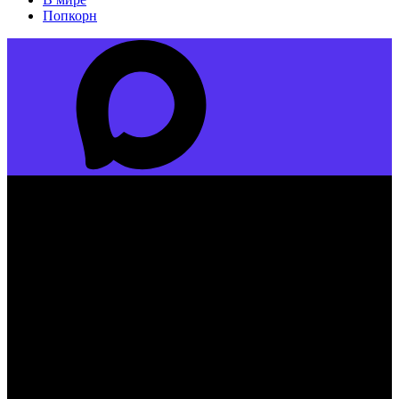
Попкорн